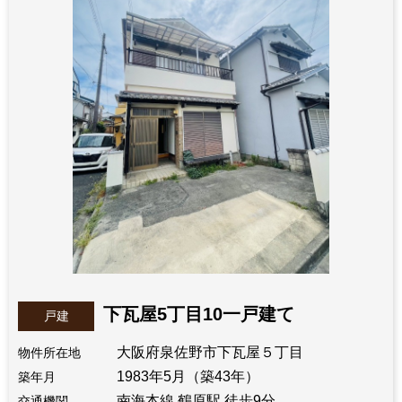
下瓦屋5丁目10一戸建て
戸建
大阪府泉佐野市下瓦屋５丁目
物件所在地
1983年5月（築43年）
築年月
南海本線 鶴原駅 徒歩9分
交通機関