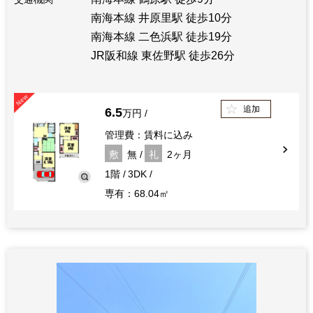
南海本線 井原里駅 徒歩10分
南海本線 二色浜駅 徒歩19分
JR阪和線 東佐野駅 徒歩26分
追加
6.5
万円
管理費：賃料に込み
敷
無
礼
2ヶ月
1階
3DK
専有：68.04㎡