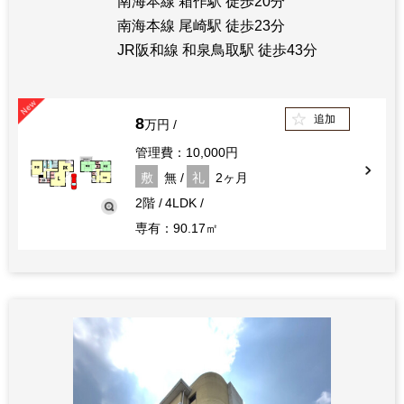
南海本線 箱作駅 徒歩20分
南海本線 尾崎駅 徒歩23分
JR阪和線 和泉鳥取駅 徒歩43分
追加
8
万円
管理費：10,000円
敷
無
礼
2ヶ月
2階
4LDK
専有：90.17㎡