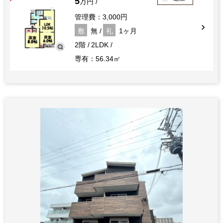
5
万円
管理費：3,000円
敷
無
礼
1ヶ月
2階
2LDK
専有：56.34㎡