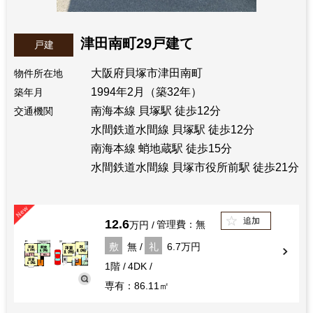
津田南町29戸建て
戸建
大阪府貝塚市津田南町
物件所在地
1994年2月（築32年）
築年月
南海本線 貝塚駅 徒歩12分
交通機関
水間鉄道水間線 貝塚駅 徒歩12分
南海本線 蛸地蔵駅 徒歩15分
水間鉄道水間線 貝塚市役所前駅 徒歩21分
追加
12.6
管理費：無
万円
敷
無
礼
6.7万円
1階
4DK
専有：86.11㎡