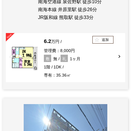
南海空港線 泉佐野駅 徒歩10分
南海本線 井原里駅 徒歩26分
JR阪和線 熊取駅 徒歩33分
追加
6.2
万円
管理費：8,000円
敷
無
礼
1ヶ月
1階
1DK
専有：35.36㎡