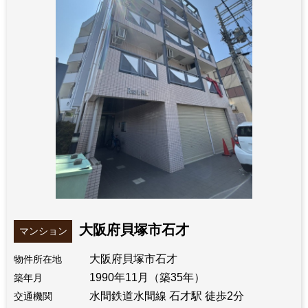
大阪府貝塚市石才
マンション
大阪府貝塚市石才
物件所在地
1990年11月（築35年）
築年月
水間鉄道水間線 石才駅 徒歩2分
交通機関