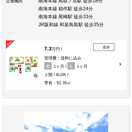
南海本線 鳥取ノ荘駅 徒歩18分
交通機関
南海本線 箱作駅 徒歩24分
南海本線 尾崎駅 徒歩33分
JR阪和線 和泉鳥取駅 徒歩35分
追加
7.3
万円
管理費：賃料に込み
敷
1ヶ月
礼
1ヶ月
２階
4LDK
専有：91.35㎡