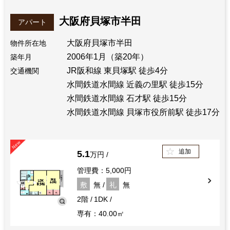
大阪府貝塚市半田
アパート
大阪府貝塚市半田
物件所在地
2006年1月（築20年）
築年月
JR阪和線 東貝塚駅 徒歩4分
交通機関
水間鉄道水間線 近義の里駅 徒歩15分
水間鉄道水間線 石才駅 徒歩15分
水間鉄道水間線 貝塚市役所前駅 徒歩17分
追加
5.1
万円
管理費：5,000円
敷
無
礼
無
2階
1DK
専有：40.00㎡