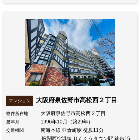
大阪府泉佐野市高松西２丁目
マンション
大阪府泉佐野市高松西２丁目
物件所在地
1996年10月（築29年）
築年月
南海本線 羽倉崎駅 徒歩11分
交通機関
JR関西空港線 りんくうタウン駅 徒歩15