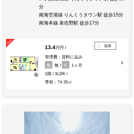
分
南海空港線 りんくうタウン駅 徒歩15分
南海本線 泉佐野駅 徒歩17分
追加
13.4
万円
管理費：賃料に込み
敷
無
礼
1ヶ月
1階
3LDK
専有：74.35㎡